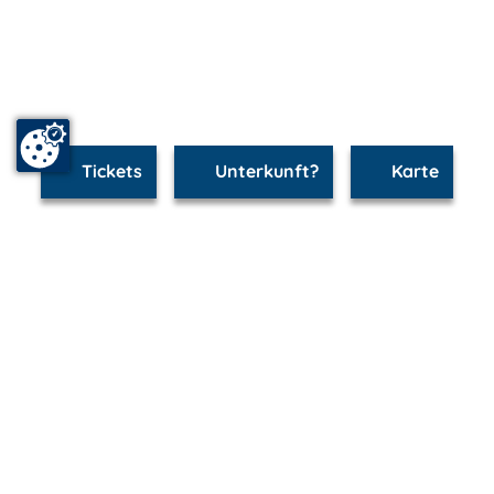
Tickets
Unterkunft?
Karte
www.waren.m-vp.de ist Teil von
mvp.de - Urlaub & Freizeit
© 2026
MANET Marketing GmbH