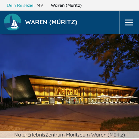
Dein Reiseziel:
MV
Waren (Müritz)
WAREN (MÜRITZ)
NaturErlebnisZentrum Müritzeum Waren (Müritz)