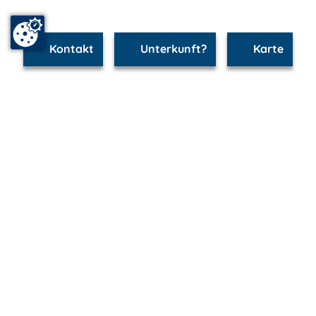
Kontakt
Unterkunft?
Karte
www.waren.m-vp.de ist Teil von
mvp.de - Urlaub & Freizeit
© 2026
MANET Marketing GmbH
Newsletter