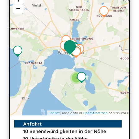
−
2
4
Leaflet
| map data ©
OpenStreetMap
contributors
Anfahrt
10 Sehenswürdigkeiten in der Nähe
10 Unterkünfte in der Nähe