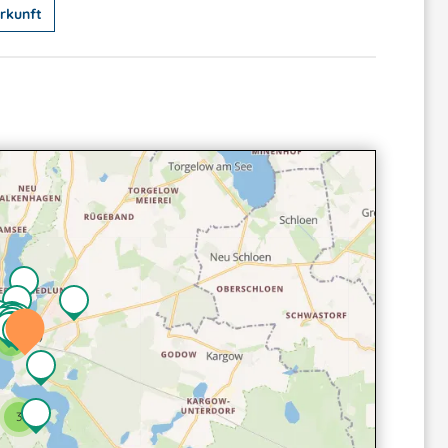
rkunft
2
3