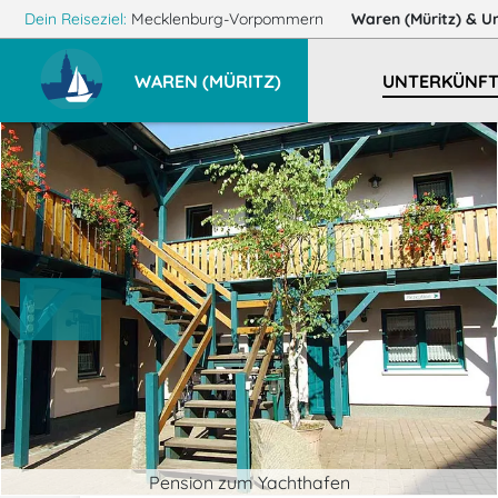
Dein Reiseziel:
Mecklenburg-Vorpommern
Waren (Müritz)
& U
WAREN (MÜRITZ)
UNTERKÜNFT
Pension zum Yachthafen