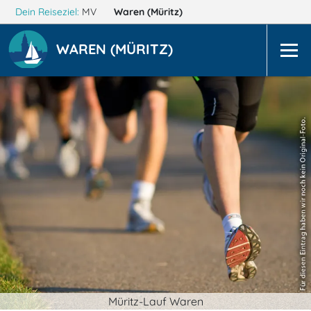
Dein Reiseziel:
MV
Waren (Müritz)
WAREN (MÜRITZ)
Müritz-Lauf Waren