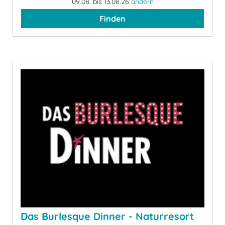
09.08. bis 13.08.26
ändern
Finden
Das Burlesque Dinner - Naturresort