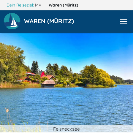
Dein Reiseziel:
MV
Waren (Müritz)
WAREN (MÜRITZ)
Feisnecksee