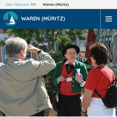
Dein Reiseziel:
MV
Waren (Müritz)
WAREN (MÜRITZ)