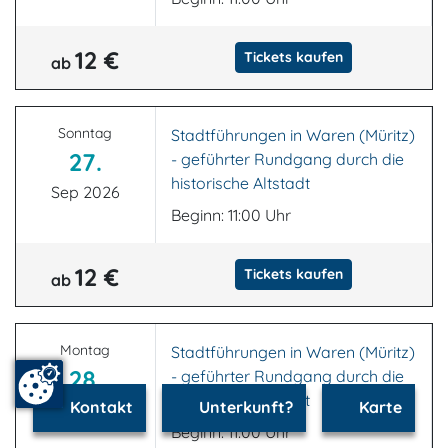
12 €
Tickets kaufen
ab
Sonntag
Stadtführungen in Waren (Müritz)
27.
- geführter Rundgang durch die
historische Altstadt
Sep 2026
Beginn: 11:00 Uhr
12 €
Tickets kaufen
ab
Montag
Stadtführungen in Waren (Müritz)
28.
- geführter Rundgang durch die
historische Altstadt
Kontakt
Unterkunft?
Karte
Sep 2026
Beginn: 11:00 Uhr