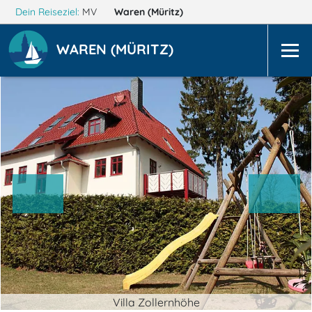
Dein Reiseziel:
MV
Waren (Müritz)
WAREN (MÜRITZ)
Villa Zollernhöhe