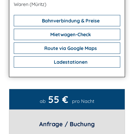
Waren (Müritz)
Bahnverbindung & Preise
Mietwagen-Check
Route via Google Maps
Ladestationen
55 €
Kontakt
ab
pro Nacht
Anfrage / Buchung