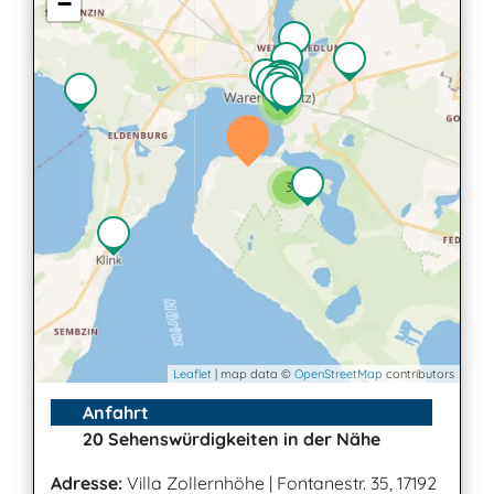
−
2
3
Leaflet
| map data ©
OpenStreetMap
contributors
Anfahrt
20 Sehenswürdigkeiten in der Nähe
Adresse:
Villa Zollernhöhe
|
Fontanestr. 35, 17192