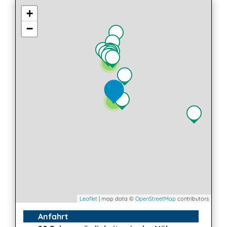
+
−
2
3
Leaflet
| map data ©
OpenStreetMap
contributors
Anfahrt