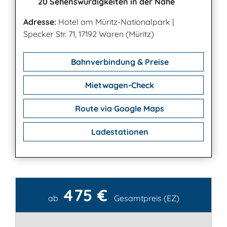
20 Sehenswürdigkeiten in der Nähe
Adresse:
Hotel am Müritz-Nationalpark
|
Specker Str. 71, 17192 Waren (Müritz)
Bahnverbindung & Preise
Mietwagen-Check
Route via Google Maps
Ladestationen
475 €
Kontakt
ab
Gesamtpreis (EZ)