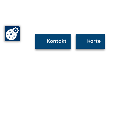
Kontakt
Karte
www.waren.m-vp.de ist Teil von
mvp.de - Urlaub & Freizeit
© 2026
MANET Marketing GmbH