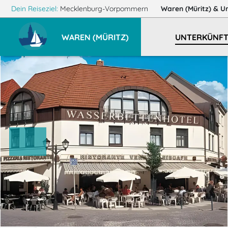
Dein Reiseziel:
Mecklenburg-Vorpommern
Waren (Müritz)
& U
WAREN (MÜRITZ)
UNTERKÜNFT