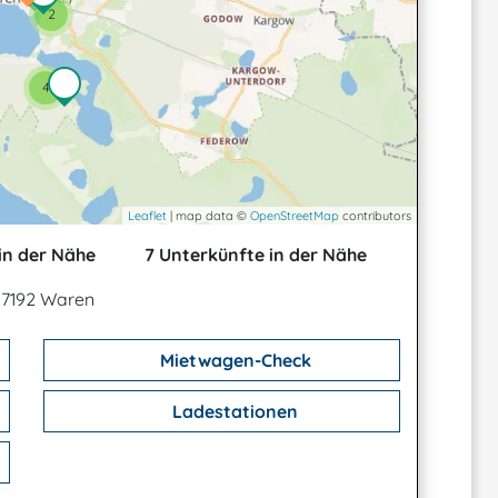
2
4
Leaflet
| map data ©
OpenStreetMap
contributors
in der Nähe
7 Unterkünfte in der Nähe
, 17192 Waren
Mietwagen-Check
Ladestationen