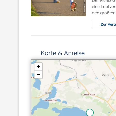
Der Müritz-St
eine Laufve
den größten 
Zur Vera
Karte & Anreise
+
−