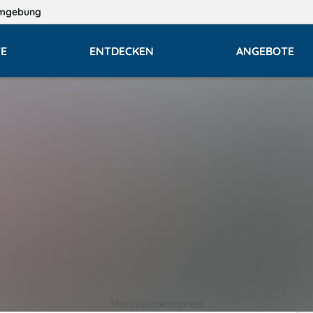
mgebung
E
ENTDECKEN
ANGEBOTE
Müritzschwimmen